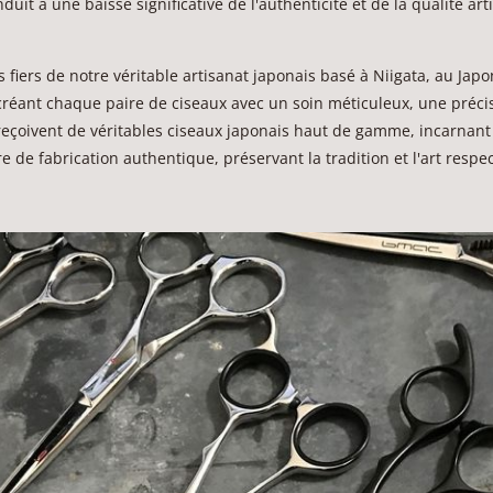
duit à une baisse significative de l'authenticité et de la qualité 
iers de notre véritable artisanat japonais basé à Niigata, au Japon
r, créant chaque paire de ciseaux avec un soin méticuleux, une pré
eçoivent de véritables ciseaux japonais haut de gamme, incarnant l'
e fabrication authentique, préservant la tradition et l'art respec