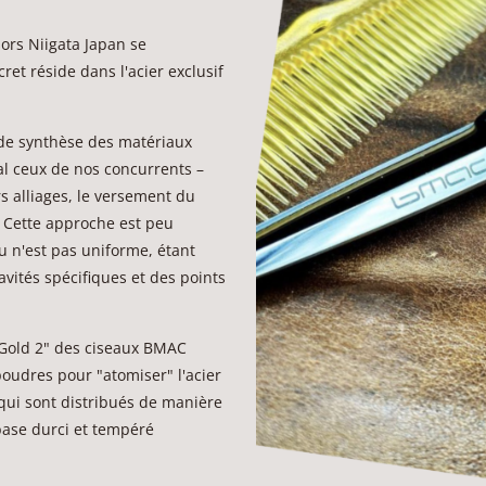
ors Niigata Japan se
cret réside dans l'acier exclusif
 de synthèse des matériaux
al ceux de nos concurrents –
ers alliages, le versement du
. Cette approche est peu
u n'est pas uniforme, étant
avités spécifiques et des points
 Gold 2" des ciseaux BMAC
poudres pour "atomiser" l'acier
 qui sont distribués de manière
base durci et tempéré